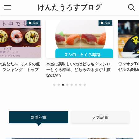
けんたうろすブログ
投稿
投稿
たへ ミスドの低
本当に美味しいのはどっち？スシロ
ワンオクTaka
ンキング トップ
ーとくら寿司、どちらのネタが上質
ゼルス豪邸の秘
なのか？
新着記事
人気記事