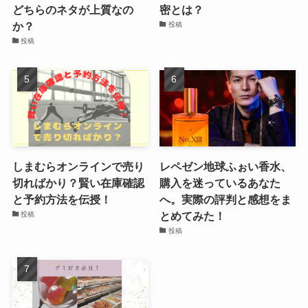
どちらのネタが上質なの
密とは？
か？
投稿
投稿
しまむらオンラインで売り
レペゼン地球ふぉい香水、
切ればかり？賢い在庫確認
購入を迷っているあなた
と予約方法を伝授！
へ。実際の評判と感想をま
とめてみた！
投稿
投稿