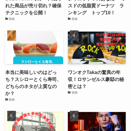
れた商品が売り切れ？確保
スドの低脂質ドーナツ ラ
テクニックを公開！
ンキング トップ10！
投稿
投稿
本当に美味しいのはどっ
ワンオクTakaの驚異の年
ち？スシローとくら寿司、
収！ロサンゼルス豪邸の秘
どちらのネタが上質なの
密とは？
か？
投稿
投稿