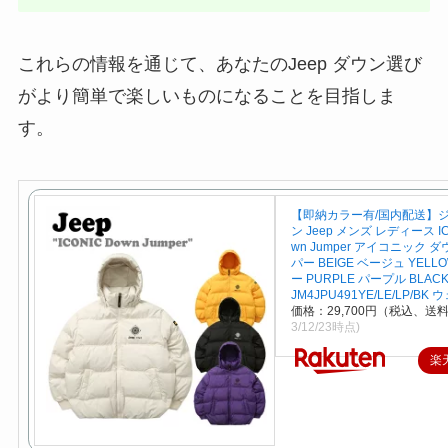
これらの情報を通じて、あなたのJeep ダウン選び
がより簡単で楽しいものになることを目指しま
す。
【即納カラー有/国内配送】ジ
ン Jeep メンズ レディース IC
wn Jumper アイコニック 
パー BEIGE ベージュ YELL
ー PURPLE パープル BLAC
JM4JPU491YE/LE/LP/BK 
価格：29,700円（税込、送料
3/12/23時点)
楽